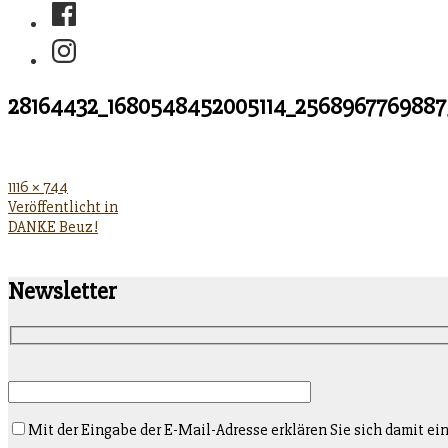
Facebook
Instagram
28164432_1680548452005114_2568967769887
Originalgröße
1116 × 744
Beitragsnavigation
Veröffentlicht in
DANKE Beuz!
Newsletter
Mit der Eingabe der E-Mail-Adresse erklären Sie sich damit e