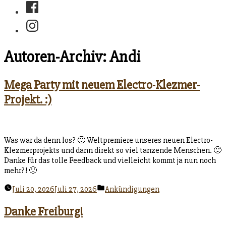
Facebook
Instagram
Autoren-Archiv:
Andi
Mega Party mit neuem Electro-Klezmer-
Projekt. :)
Was war da denn los? 🙂 Weltpremiere unseres neuen Electro-
Klezmerprojekts und dann direkt so viel tanzende Menschen. 🙂
Danke für das tolle Feedback und vielleicht kommt ja nun noch
mehr?! 🙂
Veröffentlicht
Juli 20, 2026
Juli 27, 2026
Ankündigungen
unter
Danke Freiburg!