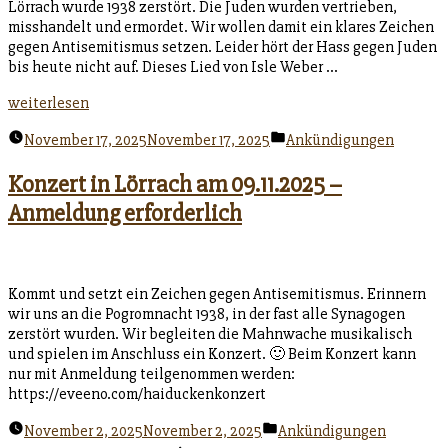
Lörrach wurde 1938 zerstört. Die Juden wurden vertrieben,
misshandelt und ermordet. Wir wollen damit ein klares Zeichen
gegen Antisemitismus setzen. Leider hört der Hass gegen Juden
bis heute nicht auf. Dieses Lied von Isle Weber …
„Danke
weiterlesen
Lörrach!“
Veröffentlicht
November 17, 2025
November 17, 2025
Ankündigungen
unter
Konzert in Lörrach am 09.11.2025 –
Anmeldung erforderlich
Kommt und setzt ein Zeichen gegen Antisemitismus. Erinnern
wir uns an die Pogromnacht 1938, in der fast alle Synagogen
zerstört wurden. Wir begleiten die Mahnwache musikalisch
und spielen im Anschluss ein Konzert. 🙂 Beim Konzert kann
nur mit Anmeldung teilgenommen werden:
https://eveeno.com/haiduckenkonzert
Veröffentlicht
November 2, 2025
November 2, 2025
Ankündigungen