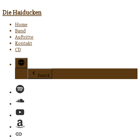
Die Haiducken
Home
Band
Auftritte
Kontakt
CD
Zurück
Spotify
Soundcloud
YouTube
Amazon