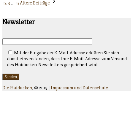
unter
Seitennummerierung
1
2
3
…
15
Ältere Beiträge
der
Beiträge
Newsletter
Mit der Eingabe der E-Mail-Adresse erklären Sie sich
damit einverstanden, dass Ihre E-Mail-Adresse zum Versand
des Haiducken-Newsletters gespeichert wird.
Die Haiducken
,
© 2019 |
Impressum und Datenschutz
.