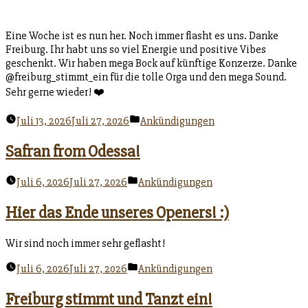
Eine Woche ist es nun her. Noch immer flasht es uns. Danke
Freiburg. Ihr habt uns so viel Energie und positive Vibes
geschenkt. Wir haben mega Bock auf künftige Konzerze. Danke
@freiburg_stimmt_ein für die tolle Orga und den mega Sound.
Sehr gerne wieder! ❤️
Veröffentlicht
Juli 13, 2026
Juli 27, 2026
Ankündigungen
unter
Safran from Odessa!
Veröffentlicht
Juli 6, 2026
Juli 27, 2026
Ankündigungen
unter
Hier das Ende unseres Openers! :)
Wir sind noch immer sehr geflasht!
Veröffentlicht
Juli 6, 2026
Juli 27, 2026
Ankündigungen
unter
Freiburg stimmt und Tanzt ein!