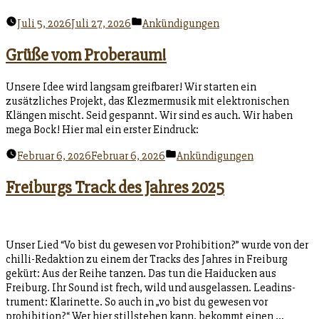
Veröffentlicht
Juli 5, 2026
Juli 27, 2026
Ankündigungen
unter
Grüße vom Proberaum!
Unsere Idee wird langsam greifbarer! Wir starten ein
zusätzliches Projekt, das Klezmermusik mit elektronischen
Klängen mischt. Seid gespannt. Wir sind es auch. Wir haben
mega Bock! Hier mal ein erster Eindruck:
Veröffentlicht
Februar 6, 2026
Februar 6, 2026
Ankündigungen
unter
Freiburgs Track des Jahres 2025
Unser Lied “Vo bist du gewesen vor Prohibition?” wurde von der
chilli-Redaktion zu einem der Tracks des Jahres in Freiburg
gekürt: Aus der Reihe tanzen. Das tun die Haiducken aus
Freiburg. Ihr Sound ist frech, wild und ausgelassen. Leadins­
trument: Klarinette. So auch in „vo bist du gewesen vor
prohibition?“ Wer hier stillstehen kann, bekommt einen …