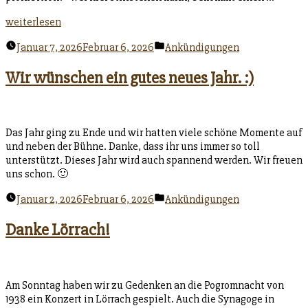
„Freiburgs
weiterlesen
Track
Veröffentlicht
Januar 7, 2026
Februar 6, 2026
Ankündigungen
des
unter
Jahres
Wir wünschen ein gutes neues Jahr. :)
2025“
Das Jahr ging zu Ende und wir hatten viele schöne Momente auf
und neben der Bühne. Danke, dass ihr uns immer so toll
unterstützt. Dieses Jahr wird auch spannend werden. Wir freuen
uns schon. 🙂
Veröffentlicht
Januar 2, 2026
Februar 6, 2026
Ankündigungen
unter
Danke Lörrach!
Am Sonntag haben wir zu Gedenken an die Pogromnacht von
1938 ein Konzert in Lörrach gespielt. Auch die Synagoge in