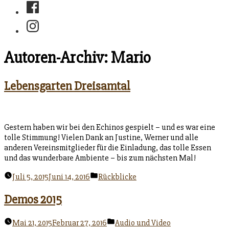
Facebook
Instagram
Autoren-Archiv:
Mario
Lebensgarten Dreisamtal
Gestern haben wir bei den Echinos gespielt – und es war eine
tolle Stimmung! Vielen Dank an Justine, Werner und alle
anderen Vereinsmitglieder für die Einladung, das tolle Essen
und das wunderbare Ambiente – bis zum nächsten Mal!
Veröffentlicht
Juli 5, 2015
Juni 14, 2016
Rückblicke
unter
Demos 2015
Veröffentlicht
Mai 21, 2015
Februar 27, 2016
Audio und Video