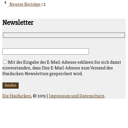
unter
Seitennummerierung
Neuere Beiträge
1
2
der
Beiträge
Newsletter
Mit der Eingabe der E-Mail-Adresse erklären Sie sich damit
einverstanden, dass Ihre E-Mail-Adresse zum Versand des
Haiducken-Newsletters gespeichert wird.
Die Haiducken
,
© 2019 |
Impressum und Datenschutz
.