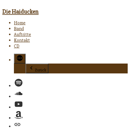
Die Haiducken
Home
Band
Auftritte
Kontakt
CD
Zurück
Spotify
Soundcloud
YouTube
Amazon