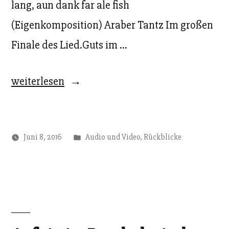
lang, aun dank far ale fish
(Eigenkomposition) Araber Tantz Im großen
Finale des Lied.Guts im …
„Lied.Gut
weiterlesen
in
der
Veröffentlicht
Juni 8, 2016
Audio und Video
,
Rückblicke
Mensabar
unter
Freiburg“