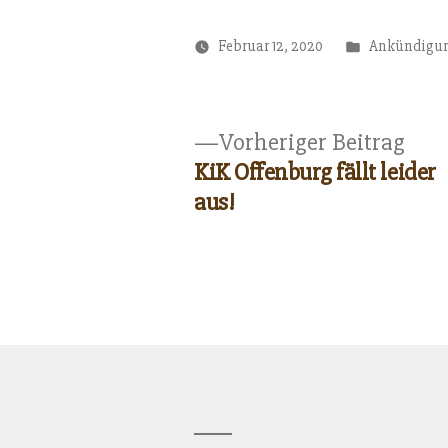
mal spielen “Die Haiducken”. Also a
Eintritt
Veröffentlic
Februar 12, 2020
Ankündigu
unter
Vorh
Vorheriger Beitrag
Beit
KiK Offenburg fällt leider
Beitragsnavigation
aus!