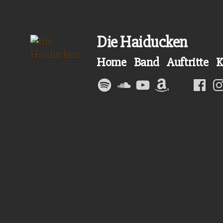
Zum
Inhalt
Die Haiducken
springen
Home
Band
Auftritte
K
Spotify
Soundcloud
YouTube
Amazon
Faceb
In