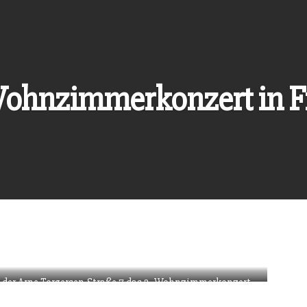
Wohnzimmerkonzert in F
 der Arne-Torgersen-Straße 7 das 2. Wohnzimmerkonzert
etzten Konzert. Wie man sehen kann prall gefüllt. Dieses