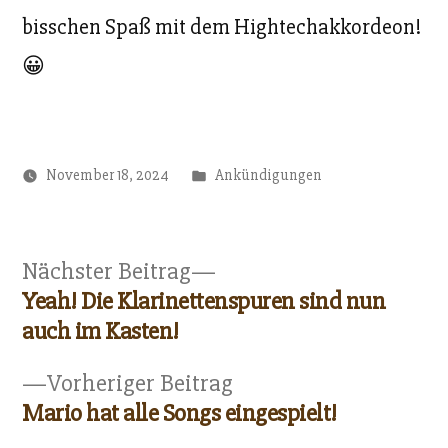
bisschen Spaß mit dem Hightechakkordeon!
😀
Veröffentlicht
November 18, 2024
Ankündigungen
unter
Nächster
Nächster Beitrag
Beitrag:
Yeah! Die Klarinettenspuren sind nun
Beitragsnavigation
auch im Kasten!
Vorheriger
Vorheriger Beitrag
Beitrag:
Mario hat alle Songs eingespielt!