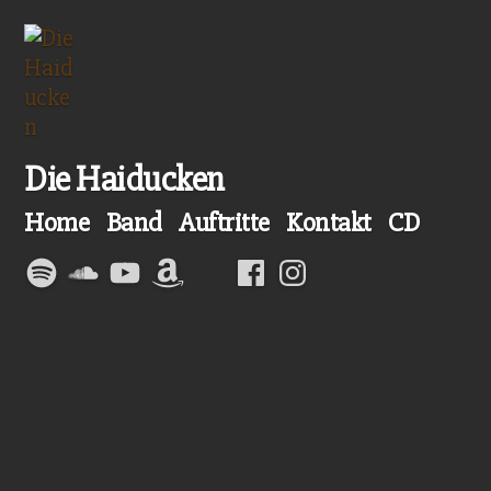
Zum
Inhalt
springen
Die Haiducken
Home
Band
Auftritte
Kontakt
CD
Spotify
Soundcloud
YouTube
Amazon
Facebook
Instagram