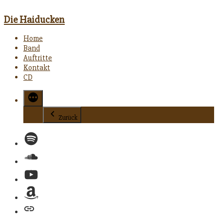
Die Haiducken
Home
Band
Auftritte
Kontakt
CD
Zurück
Spotify
Soundcloud
YouTube
Amazon