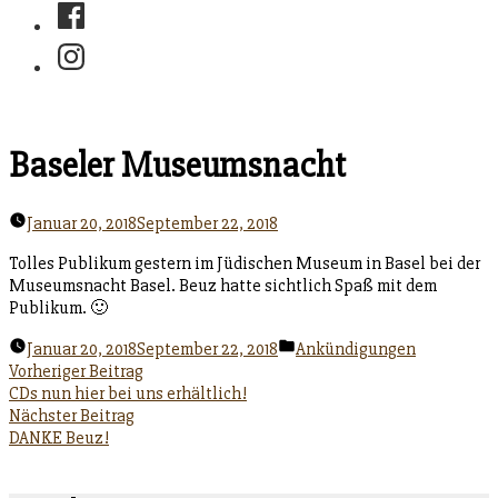
Facebook
Instagram
Baseler Museumsnacht
Januar 20, 2018
September 22, 2018
Tolles Publikum gestern im Jüdischen Museum in Basel bei der
Museumsnacht Basel. Beuz hatte sichtlich Spaß mit dem
Publikum. 🙂
Veröffentlicht
Januar 20, 2018
September 22, 2018
Ankündigungen
unter
Beitragsnavigation
Vorheriger
Vorheriger Beitrag
Beitrag:
CDs nun hier bei uns erhältlich!
Nächster
Nächster Beitrag
Beitrag:
DANKE Beuz!