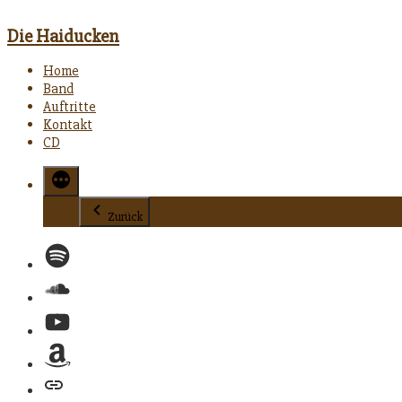
Die Haiducken
Home
Band
Auftritte
Kontakt
CD
Zurück
Spotify
Soundcloud
YouTube
Amazon