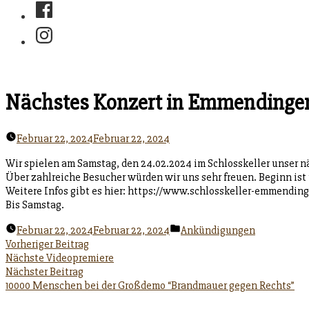
Facebook
Instagram
Nächstes Konzert in Emmendinge
Februar 22, 2024
Februar 22, 2024
Wir spielen am Samstag, den 24.02.2024 im Schlosskeller unser n
Über zahlreiche Besucher würden wir uns sehr freuen. Beginn ist
Weitere Infos gibt es hier: https://www.schlosskeller-emmendin
Bis Samstag.
Veröffentlicht
Februar 22, 2024
Februar 22, 2024
Ankündigungen
unter
Beitragsnavigation
Vorheriger
Vorheriger Beitrag
Beitrag:
Nächste Videopremiere
Nächster
Nächster Beitrag
Beitrag:
10000 Menschen bei der Großdemo “Brandmauer gegen Rechts”