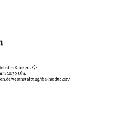
n
ächstes Konzert. 🙂
 um 20:30 Uhr.
gen.de/veranstaltung/die-haiducken/