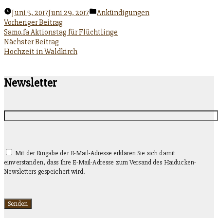
Veröffentlicht
Juni 5, 2017
Juni 29, 2017
Ankündigungen
unter
Beitragsnavigation
Vorheriger
Vorheriger Beitrag
Beitrag:
Samo.fa Aktionstag für Flüchtlinge
Nächster
Nächster Beitrag
Beitrag:
Hochzeit in Waldkirch
Newsletter
Mit der Eingabe der E-Mail-Adresse erklären Sie sich damit
einverstanden, dass Ihre E-Mail-Adresse zum Versand des Haiducken-
Newsletters gespeichert wird.