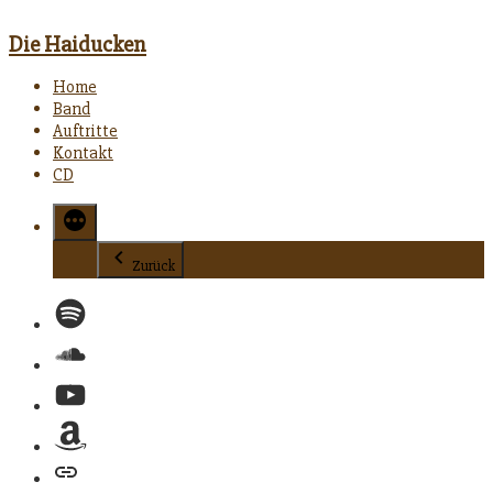
Die Haiducken
Home
Band
Auftritte
Kontakt
CD
Zurück
Spotify
Soundcloud
YouTube
Amazon