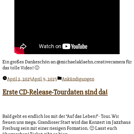
Ein großes Dankeschön an @michaelaklaehn.creativecamera für
das tolle Video! 🙂
Veröffentlicht
April 2, 2025
April 9, 2025
Ankündigungen
unter
Erste CD-Release-Tourdaten sind da!
Bald geht es endlich los mit der “Auf das Leben!”- Tour. Wir
freuen uns mega. Grandioser Start wird das Konzert im Jazzhaus
Freiburg sein mit einer riesigen Formation. 🙂 Lasst euch