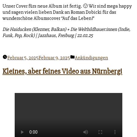
Unser Cover fürs neue Album ist fertig. 🙂 Wir sind mega happy
und sagen vielen lieben Dank an Roman Dobicki für das
wunderschöne Albumscover “Auf das Leben!”
Die Haiducken (Klezmer, Balkan) + Die Weltbildhauer:innen (Indie,
Funk, Pop, Rock) | Jazzhaus, Freiburg | 22.02.25
Veröffentlicht
Februar 5, 2025
Februar 9, 2025
Ankündigungen
unter
Kleines, aber feines Video aus Nürnberg!