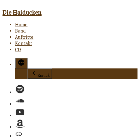
Die Haiducken
Home
Band
Auftritte
Kontakt
CD
Zurück
Spotify
Soundcloud
YouTube
Amazon