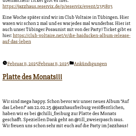
überraschen! Ticket gibt es hier:
https://jazzhaus.reservix.de/p/reservix/event/2315803
Eine Woche später sind wir im Club Voltaire in Tübingen. Hier
waren wir schon 2 mal und es war jedes mal wunderbar. Hier ist
auch unser Tübinger Posaunist mit von der Party! Ticket gibt es
hier:
https://club-voltaire.net/v/die-haiducken-album-release-
auf-das-leben
Veröffentlicht
Februar 11, 2025
Februar 11, 2025
Ankündigungen
unter
Platte des Monats!!!
Wir sind mega happy. Schon bevor wir unser neues Album “Auf
das Leben!” am 22.02.25 @jazzhausfreiburg veröffentlichen,
haben wir es bei @chilli_freiburg zur Platte des Monats
geschafft. Speziellen Dank geht an @till_zweierpasch raus.
Wir freuen uns schon sehr mit euch auf die Party im Jazzhaus!