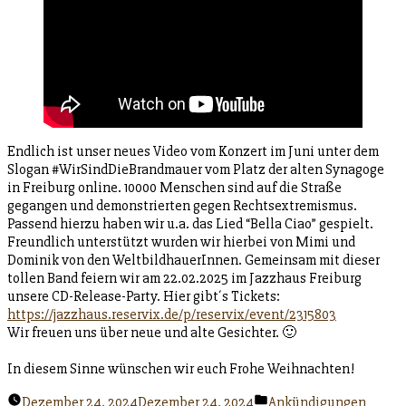
Endlich ist unser neues Video vom Konzert im Juni unter dem
Slogan #WirSindDieBrandmauer vom Platz der alten Synagoge
in Freiburg online. 10000 Menschen sind auf die Straße
gegangen und demonstrierten gegen Rechtsextremismus.
Passend hierzu haben wir u.a. das Lied “Bella Ciao” gespielt.
Freundlich unterstützt wurden wir hierbei von Mimi und
Dominik von den WeltbildhauerInnen. Gemeinsam mit dieser
tollen Band feiern wir am 22.02.2025 im Jazzhaus Freiburg
unsere CD-Release-Party. Hier gibt´s Tickets:
https://jazzhaus.reservix.de/p/reservix/event/2315803
Wir freuen uns über neue und alte Gesichter. 🙂
In diesem Sinne wünschen wir euch Frohe Weihnachten!
Veröffentlicht
Dezember 24, 2024
Dezember 24, 2024
Ankündigungen