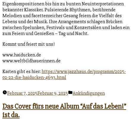
Eigenkompositionen bis hin zu bunten Neuinterpretationen
bekannter Klassiker. Pulsierende Rhythmen, berührende
Melodien und facettenreicher Gesang feiern die Vielfalt des
Lebens und der Musik. Ihre Arrangements schlagen Brücken
zwischen Spelunken, Festivals und Konzertsälen und laden ein
zum Feiern und Genießen – Tag und Nacht.
Kommt und feiert mit uns!
www.haiducken.de
www.weltbildhauerinnen.de
Karten gibt es hier:
https://www.jazzhaus.de/programm/2025-
02-22-die-haiducken-4693.html
Veröffentlicht
Februar 7, 2025
Februar 9, 2025
Ankündigungen
unter
Das Cover fürs neue Album “Auf das Leben!”
ist da.