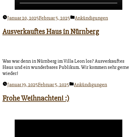
Veröffentlicht
Januar 20, 2025
Februar 5, 2025
Ankündigungen
unter
Ausverkauftes Haus in Nürnberg
Was war denn in Nürnberg im Villa Leon los? Ausverkauftes
Haus und ein wunderbares Publikum. Wir kommen sehr gerne
wieder!
Veröffentlicht
Januar 19, 2025
Februar 5, 2025
Ankündigungen
unter
Frohe Weihnachten! :)