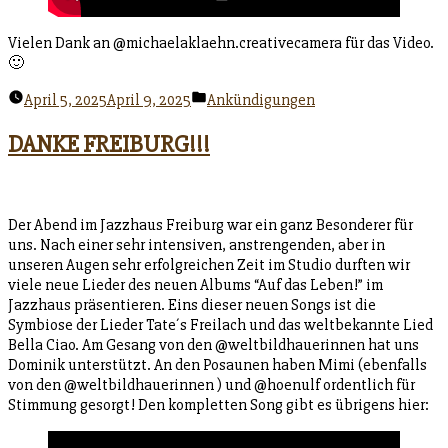
Vielen Dank an @michaelaklaehn.creativecamera für das Video.
🙂
Veröffentlicht
April 5, 2025
April 9, 2025
Ankündigungen
unter
DANKE FREIBURG!!!
Der Abend im Jazzhaus Freiburg war ein ganz Besonderer für
uns. Nach einer sehr intensiven, anstrengenden, aber in
unseren Augen sehr erfolgreichen Zeit im Studio durften wir
viele neue Lieder des neuen Albums “Auf das Leben!” im
Jazzhaus präsentieren. Eins dieser neuen Songs ist die
Symbiose der Lieder Tate´s Freilach und das weltbekannte Lied
Bella Ciao. Am Gesang von den @weltbildhauerinnen hat uns
Dominik unterstützt. An den Posaunen haben Mimi (ebenfalls
von den @weltbildhauerinnen ) und @hoenulf ordentlich für
Stimmung gesorgt! Den kompletten Song gibt es übrigens hier: