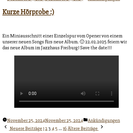
unter
Kurze Hörprobe :)
Ein Miniausschnitt einer Einzelspur vom Opener von einem
unserer neuen Songs fürs neue Album. 🙂 22.02.2025 feiern wir
das neue Album im Jazzhaus Freiburg! Save the date!!!
Veröffentlicht
November 25, 2024
November 25, 2024
Ankündigungen
unter
Seitennummerierung
Neuere Beiträge
1
2
3
4
5
…
16
Ältere Beiträge